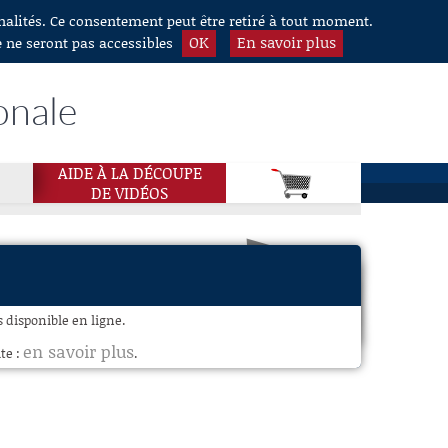
nnalités. Ce consentement peut être retiré à tout moment.
OK
En savoir plus
e ne seront pas accessibles
onale
AIDE À LA DÉCOUPE
DE VIDÉOS
disponible en ligne.
en savoir plus
te :
.