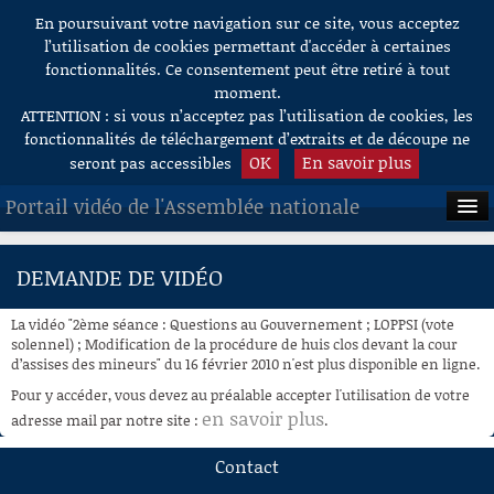
En poursuivant votre navigation sur ce site, vous acceptez
Aller au contenu
l’utilisation de cookies permettant d'accéder à certaines
fonctionnalités. Ce consentement peut être retiré à tout
moment.
ATTENTION : si vous n’acceptez pas l’utilisation de cookies, les
fonctionnalités de téléchargement d’extraits et de découpe ne
OK
En savoir plus
seront pas accessibles
Portail vidéo de l'Assemblée nationale
ACCUEIL
DEMANDE DE VIDÉO
EN DIRECT
La vidéo "2ème séance : Questions au Gouvernement ; LOPPSI (vote
À LA DEMANDE
solennel) ; Modification de la procédure de huis clos devant la cour
d’assises des mineurs" du 16 février 2010 n'est plus disponible en ligne.
RECHERCHE
Pour y accéder, vous devez au préalable accepter l'utilisation de votre
en savoir plus
adresse mail par notre site :
.
AIDE À LA DÉCOUPE
DE VIDÉOS
Contact