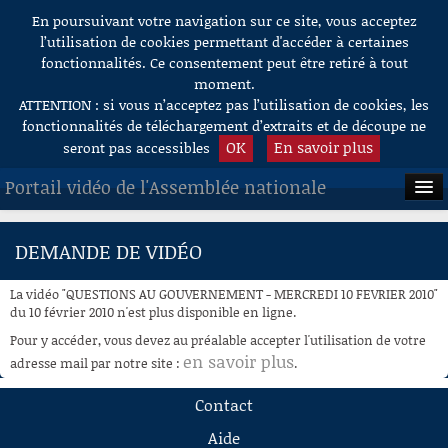
En poursuivant votre navigation sur ce site, vous acceptez
Aller au contenu
l’utilisation de cookies permettant d'accéder à certaines
fonctionnalités. Ce consentement peut être retiré à tout
moment.
ATTENTION : si vous n’acceptez pas l’utilisation de cookies, les
fonctionnalités de téléchargement d’extraits et de découpe ne
OK
En savoir plus
seront pas accessibles
Portail vidéo de l'Assemblée nationale
ACCUEIL
DEMANDE DE VIDÉO
EN DIRECT
La vidéo "QUESTIONS AU GOUVERNEMENT - MERCREDI 10 FEVRIER 2010"
À LA DEMANDE
du 10 février 2010 n'est plus disponible en ligne.
Pour y accéder, vous devez au préalable accepter l'utilisation de votre
RECHERCHE
en savoir plus
adresse mail par notre site :
.
AIDE À LA DÉCOUPE
Contact
DE VIDÉOS
Aide