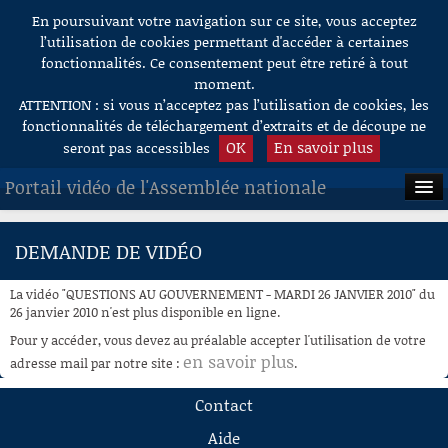
En poursuivant votre navigation sur ce site, vous acceptez
Aller au contenu
l’utilisation de cookies permettant d'accéder à certaines
fonctionnalités. Ce consentement peut être retiré à tout
moment.
ATTENTION : si vous n’acceptez pas l’utilisation de cookies, les
fonctionnalités de téléchargement d’extraits et de découpe ne
OK
En savoir plus
seront pas accessibles
Portail vidéo de l'Assemblée nationale
ACCUEIL
DEMANDE DE VIDÉO
EN DIRECT
La vidéo "QUESTIONS AU GOUVERNEMENT - MARDI 26 JANVIER 2010" du
À LA DEMANDE
26 janvier 2010 n'est plus disponible en ligne.
Pour y accéder, vous devez au préalable accepter l'utilisation de votre
RECHERCHE
en savoir plus
adresse mail par notre site :
.
AIDE À LA DÉCOUPE
Contact
DE VIDÉOS
Aide