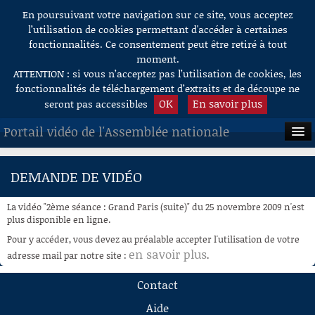
En poursuivant votre navigation sur ce site, vous acceptez
Aller au contenu
l’utilisation de cookies permettant d'accéder à certaines
fonctionnalités. Ce consentement peut être retiré à tout
moment.
ATTENTION : si vous n’acceptez pas l’utilisation de cookies, les
fonctionnalités de téléchargement d’extraits et de découpe ne
OK
En savoir plus
seront pas accessibles
Portail vidéo de l'Assemblée nationale
ACCUEIL
DEMANDE DE VIDÉO
EN DIRECT
La vidéo "2ème séance : Grand Paris (suite)" du 25 novembre 2009 n'est
À LA DEMANDE
plus disponible en ligne.
Pour y accéder, vous devez au préalable accepter l'utilisation de votre
RECHERCHE
en savoir plus
adresse mail par notre site :
.
AIDE À LA DÉCOUPE
Contact
DE VIDÉOS
Aide