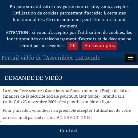
En poursuivant votre navigation sur ce site, vous acceptez
Aller au contenu
l’utilisation de cookies permettant d'accéder à certaines
fonctionnalités. Ce consentement peut être retiré à tout
moment.
ATTENTION : si vous n’acceptez pas l’utilisation de cookies, les
fonctionnalités de téléchargement d’extraits et de découpe ne
OK
En savoir plus
seront pas accessibles
Portail vidéo de l'Assemblée nationale
ACCUEIL
DEMANDE DE VIDÉO
EN DIRECT
La vidéo "1ère séance : Questions au Gouvernement ; Projet de loi de
À LA DEMANDE
finances de la sécurité sociale pour 2010, CMP (suite) ; Grand Paris
(suite)" du 25 novembre 2009 n'est plus disponible en ligne.
RECHERCHE
Pour y accéder, vous devez au préalable accepter l'utilisation de votre
en savoir plus
adresse mail par notre site :
.
AIDE À LA DÉCOUPE
DE VIDÉOS
Contact