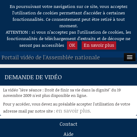
En poursuivant votre navigation sur ce site, vous acceptez
Aller au contenu
l’utilisation de cookies permettant d'accéder à certaines
fonctionnalités. Ce consentement peut être retiré à tout
moment.
ATTENTION : si vous n’acceptez pas l’utilisation de cookies, les
fonctionnalités de téléchargement d’extraits et de découpe ne
OK
En savoir plus
seront pas accessibles
Portail vidéo de l'Assemblée nationale
ACCUEIL
DEMANDE DE VIDÉO
EN DIRECT
La vidéo "1ère séance : Droit de finir sa vie dans la dignité" du 19
À LA DEMANDE
novembre 2009 n'est plus disponible en ligne.
Pour y accéder, vous devez au préalable accepter l'utilisation de votre
RECHERCHE
en savoir plus
adresse mail par notre site :
.
AIDE À LA DÉCOUPE
Contact
DE VIDÉOS
Aide