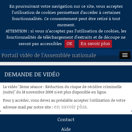
En poursuivant votre navigation sur ce site, vous acceptez
Aller au contenu
l’utilisation de cookies permettant d'accéder à certaines
fonctionnalités. Ce consentement peut être retiré à tout
moment.
ATTENTION : si vous n’acceptez pas l’utilisation de cookies, les
fonctionnalités de téléchargement d’extraits et de découpe ne
OK
En savoir plus
seront pas accessibles
Portail vidéo de l'Assemblée nationale
ACCUEIL
DEMANDE DE VIDÉO
EN DIRECT
La vidéo "2ème séance : Réduction du risque de récidive criminelle
À LA DEMANDE
(suite)" du 18 novembre 2009 n'est plus disponible en ligne.
Pour y accéder, vous devez au préalable accepter l'utilisation de votre
RECHERCHE
en savoir plus
adresse mail par notre site :
.
AIDE À LA DÉCOUPE
Contact
DE VIDÉOS
Aide