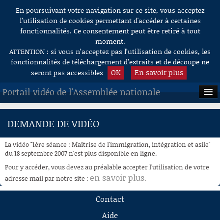
En poursuivant votre navigation sur ce site, vous acceptez
Aller au contenu
l’utilisation de cookies permettant d'accéder à certaines
fonctionnalités. Ce consentement peut être retiré à tout
moment.
ATTENTION : si vous n’acceptez pas l’utilisation de cookies, les
fonctionnalités de téléchargement d’extraits et de découpe ne
OK
En savoir plus
seront pas accessibles
Portail vidéo de l'Assemblée nationale
ACCUEIL
DEMANDE DE VIDÉO
EN DIRECT
La vidéo "1ère séance : Maîtrise de l'immigration, intégration et asile"
À LA DEMANDE
du 18 septembre 2007 n'est plus disponible en ligne.
Pour y accéder, vous devez au préalable accepter l'utilisation de votre
RECHERCHE
en savoir plus
adresse mail par notre site :
.
AIDE À LA DÉCOUPE
Contact
DE VIDÉOS
Aide