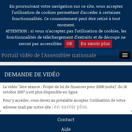
En poursuivant votre navigation sur ce site, vous acceptez
Aller au contenu
l’utilisation de cookies permettant d'accéder à certaines
fonctionnalités. Ce consentement peut être retiré à tout
moment.
ATTENTION : si vous n’acceptez pas l’utilisation de cookies, les
fonctionnalités de téléchargement d’extraits et de découpe ne
OK
En savoir plus
seront pas accessibles
Portail vidéo de l'Assemblée nationale
ACCUEIL
DEMANDE DE VIDÉO
EN DIRECT
La vidéo "1ère séance : Projet de loi de finances pour 2008 (suite)" du 18
À LA DEMANDE
octobre 2007 n'est plus disponible en ligne.
Pour y accéder, vous devez au préalable accepter l'utilisation de votre
RECHERCHE
en savoir plus
adresse mail par notre site :
.
AIDE À LA DÉCOUPE
Contact
DE VIDÉOS
Aide