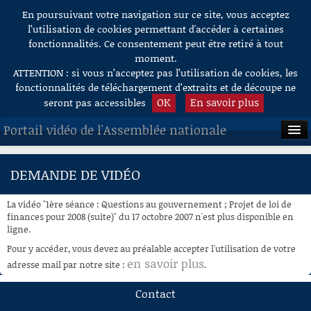
En poursuivant votre navigation sur ce site, vous acceptez
Aller au contenu
l’utilisation de cookies permettant d'accéder à certaines
fonctionnalités. Ce consentement peut être retiré à tout
moment.
ATTENTION : si vous n’acceptez pas l’utilisation de cookies, les
fonctionnalités de téléchargement d’extraits et de découpe ne
OK
En savoir plus
seront pas accessibles
Portail vidéo de l'Assemblée nationale
ACCUEIL
DEMANDE DE VIDÉO
EN DIRECT
La vidéo "1ère séance : Questions au gouvernement ; Projet de loi de
À LA DEMANDE
finances pour 2008 (suite)" du 17 octobre 2007 n'est plus disponible en
ligne.
RECHERCHE
Pour y accéder, vous devez au préalable accepter l'utilisation de votre
en savoir plus
adresse mail par notre site :
.
AIDE À LA DÉCOUPE
DE VIDÉOS
Contact