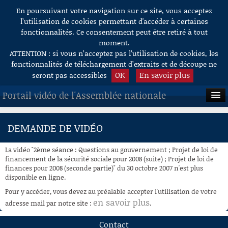
En poursuivant votre navigation sur ce site, vous acceptez
Aller au contenu
l’utilisation de cookies permettant d'accéder à certaines
fonctionnalités. Ce consentement peut être retiré à tout
moment.
ATTENTION : si vous n’acceptez pas l’utilisation de cookies, les
fonctionnalités de téléchargement d’extraits et de découpe ne
OK
En savoir plus
seront pas accessibles
Portail vidéo de l'Assemblée nationale
ACCUEIL
DEMANDE DE VIDÉO
EN DIRECT
La vidéo "2ème séance : Questions au gouvernement ; Projet de loi de
À LA DEMANDE
financement de la sécurité sociale pour 2008 (suite) ; Projet de loi de
finances pour 2008 (seconde partie)" du 30 octobre 2007 n'est plus
disponible en ligne.
RECHERCHE
Pour y accéder, vous devez au préalable accepter l'utilisation de votre
AIDE À LA DÉCOUPE
en savoir plus
adresse mail par notre site :
.
DE VIDÉOS
Contact