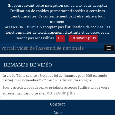
En poursuivant votre navigation sur ce site, vous acceptez
Aller au contenu
l’utilisation de cookies permettant d'accéder à certaines
fonctionnalités. Ce consentement peut être retiré à tout
moment.
ATTENTION : si vous n’acceptez pas l’utilisation de cookies, les
fonctionnalités de téléchargement d’extraits et de découpe ne
OK
En savoir plus
seront pas accessibles
Portail vidéo de l'Assemblée nationale
ACCUEIL
DEMANDE DE VIDÉO
EN DIRECT
La vidéo "3ème séance : Projet de loi de finances pour 2008 (seconde
À LA DEMANDE
partie)" du 6 novembre 2007 n'est plus disponible en ligne.
Pour y accéder, vous devez au préalable accepter l'utilisation de votre
RECHERCHE
en savoir plus
adresse mail par notre site :
.
AIDE À LA DÉCOUPE
Contact
DE VIDÉOS
Aide