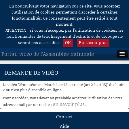
En poursuivant votre navigation sur ce site, vous acceptez
Aller au contenu
l’utilisation de cookies permettant d'accéder à certaines
fonctionnalités. Ce consentement peut être retiré à tout
moment.
ATTENTION : si vous n’acceptez pas l’utilisation de cookies, les
fonctionnalités de téléchargement d’extraits et de découpe ne
OK
En savoir plus
seront pas accessibles
Portail vidéo de l'Assemblée nationale
ACCUEIL
DEMANDE DE VIDÉO
EN DIRECT
La vidéo "2ème séance : Marché de l'électricité (art 2 à art 15)" du 9 juin
À LA DEMANDE
2010 n'est plus disponible en ligne.
Pour y accéder, vous devez au préalable accepter l'utilisation de votre
RECHERCHE
en savoir plus
adresse mail par notre site :
.
AIDE À LA DÉCOUPE
Contact
DE VIDÉOS
Aide