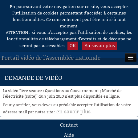
En poursuivant votre navigation sur ce site, vous acceptez
Aller au contenu
l’utilisation de cookies permettant d'accéder à certaines
fonctionnalités. Ce consentement peut être retiré à tout
moment.
ATTENTION : si vous n’acceptez pas l’utilisation de cookies, les
fonctionnalités de téléchargement d’extraits et de découpe ne
OK
En savoir plus
seront pas accessibles
Portail vidéo de l'Assemblée nationale
ACCUEIL
DEMANDE DE VIDÉO
EN DIRECT
La vidéo "1ère séance : Questions au Gouvernement ; Marché de
À LA DEMANDE
l'électricité (suite)" du 9 juin 2010 n'est plus disponible en ligne.
Pour y accéder, vous devez au préalable accepter l'utilisation de votre
RECHERCHE
en savoir plus
adresse mail par notre site :
.
AIDE À LA DÉCOUPE
Contact
DE VIDÉOS
Aide