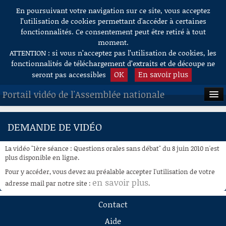
En poursuivant votre navigation sur ce site, vous acceptez
Aller au contenu
l’utilisation de cookies permettant d'accéder à certaines
fonctionnalités. Ce consentement peut être retiré à tout
moment.
ATTENTION : si vous n’acceptez pas l’utilisation de cookies, les
fonctionnalités de téléchargement d’extraits et de découpe ne
OK
En savoir plus
seront pas accessibles
Portail vidéo de l'Assemblée nationale
ACCUEIL
DEMANDE DE VIDÉO
EN DIRECT
La vidéo "1ère séance : Questions orales sans débat" du 8 juin 2010 n'est
À LA DEMANDE
plus disponible en ligne.
Pour y accéder, vous devez au préalable accepter l'utilisation de votre
RECHERCHE
en savoir plus
adresse mail par notre site :
.
AIDE À LA DÉCOUPE
Contact
DE VIDÉOS
Aide