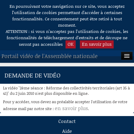
En poursuivant votre navigation sur ce site, vous acceptez
Aller au contenu
l’utilisation de cookies permettant d'accéder à certaines
fonctionnalités. Ce consentement peut être retiré à tout
moment.
ATTENTION : si vous n’acceptez pas l’utilisation de cookies, les
fonctionnalités de téléchargement d’extraits et de découpe ne
OK
En savoir plus
seront pas accessibles
Portail vidéo de l'Assemblée nationale
ACCUEIL
DEMANDE DE VIDÉO
EN DIRECT
La vidéo "2ème séance : Réforme des collectivités territoriales (art 35 à
À LA DEMANDE
41)" du 2 juin 2010 n'est plus disponible en ligne.
Pour y accéder, vous devez au préalable accepter l'utilisation de votre
RECHERCHE
en savoir plus
adresse mail par notre site :
.
AIDE À LA DÉCOUPE
Contact
DE VIDÉOS
Aide