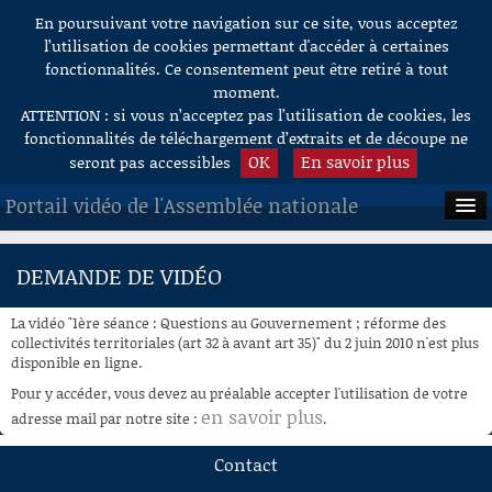
En poursuivant votre navigation sur ce site, vous acceptez
Aller au contenu
l’utilisation de cookies permettant d'accéder à certaines
fonctionnalités. Ce consentement peut être retiré à tout
moment.
ATTENTION : si vous n’acceptez pas l’utilisation de cookies, les
fonctionnalités de téléchargement d’extraits et de découpe ne
OK
En savoir plus
seront pas accessibles
Portail vidéo de l'Assemblée nationale
ACCUEIL
DEMANDE DE VIDÉO
EN DIRECT
La vidéo "1ère séance : Questions au Gouvernement ; réforme des
À LA DEMANDE
collectivités territoriales (art 32 à avant art 35)" du 2 juin 2010 n'est plus
disponible en ligne.
RECHERCHE
Pour y accéder, vous devez au préalable accepter l'utilisation de votre
en savoir plus
adresse mail par notre site :
.
AIDE À LA DÉCOUPE
DE VIDÉOS
Contact