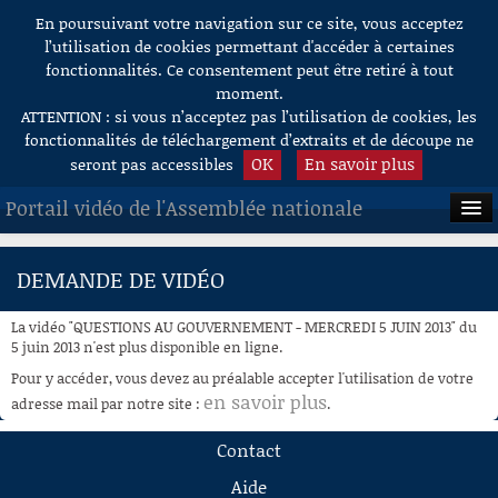
En poursuivant votre navigation sur ce site, vous acceptez
Aller au contenu
l’utilisation de cookies permettant d'accéder à certaines
fonctionnalités. Ce consentement peut être retiré à tout
moment.
ATTENTION : si vous n’acceptez pas l’utilisation de cookies, les
fonctionnalités de téléchargement d’extraits et de découpe ne
OK
En savoir plus
seront pas accessibles
Portail vidéo de l'Assemblée nationale
ACCUEIL
DEMANDE DE VIDÉO
EN DIRECT
La vidéo "QUESTIONS AU GOUVERNEMENT - MERCREDI 5 JUIN 2013" du
À LA DEMANDE
5 juin 2013 n'est plus disponible en ligne.
Pour y accéder, vous devez au préalable accepter l'utilisation de votre
RECHERCHE
en savoir plus
adresse mail par notre site :
.
AIDE À LA DÉCOUPE
Contact
DE VIDÉOS
Aide