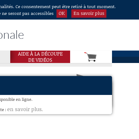
nnalités. Ce consentement peut être retiré à tout moment.
OK
En savoir plus
e ne seront pas accessibles
onale
AIDE À LA DÉCOUPE
DE VIDÉOS
ponible en ligne.
en savoir plus
te :
.