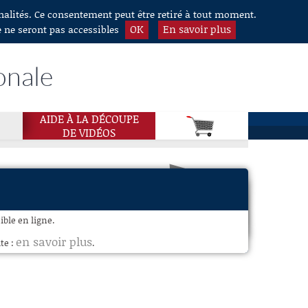
nnalités. Ce consentement peut être retiré à tout moment.
OK
En savoir plus
e ne seront pas accessibles
onale
AIDE À LA DÉCOUPE
DE VIDÉOS
ble en ligne.
en savoir plus
te :
.