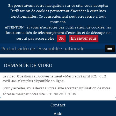
En poursuivant votre navigation sur ce site, vous acceptez
Aller au contenu
l’utilisation de cookies permettant d'accéder à certaines
fonctionnalités. Ce consentement peut être retiré à tout
moment.
ATTENTION : si vous n’acceptez pas l’utilisation de cookies, les
fonctionnalités de téléchargement d’extraits et de découpe ne
OK
En savoir plus
seront pas accessibles
Portail vidéo de l'Assemblée nationale
ACCUEIL
DEMANDE DE VIDÉO
EN DIRECT
La vidéo "Questions au Gouvernement - Mercredi 2 avril 2025" du 2
À LA DEMANDE
avril 2025 n'est plus disponible en ligne.
Pour y accéder, vous devez au préalable accepter l'utilisation de votre
RECHERCHE
en savoir plus
adresse mail par notre site :
.
AIDE À LA DÉCOUPE
Contact
DE VIDÉOS
Aide