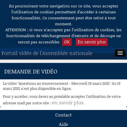
En poursuivant votre navigation sur ce site, vous acceptez
Aller au contenu
l’utilisation de cookies permettant d'accéder à certaines
fonctionnalités. Ce consentement peut être retiré à tout
moment.
ATTENTION : si vous n’acceptez pas l’utilisation de cookies, les
fonctionnalités de téléchargement d’extraits et de découpe ne
OK
En savoir plus
seront pas accessibles
Portail vidéo de l'Assemblée nationale
ACCUEIL
DEMANDE DE VIDÉO
EN DIRECT
La vidéo "Questions au Gouvernement - Mercredi 19 mars 2025" du 19
À LA DEMANDE
mars 2025 n'est plus disponible en ligne.
Pour y accéder, vous devez au préalable accepter l'utilisation de votre
RECHERCHE
en savoir plus
adresse mail par notre site :
.
AIDE À LA DÉCOUPE
Contact
DE VIDÉOS
Aide