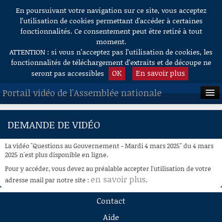
En poursuivant votre navigation sur ce site, vous acceptez
Aller au contenu
l’utilisation de cookies permettant d'accéder à certaines
fonctionnalités. Ce consentement peut être retiré à tout
moment.
ATTENTION : si vous n’acceptez pas l’utilisation de cookies, les
fonctionnalités de téléchargement d’extraits et de découpe ne
OK
En savoir plus
seront pas accessibles
Portail vidéo de l'Assemblée nationale
ACCUEIL
DEMANDE DE VIDÉO
EN DIRECT
La vidéo "Questions au Gouvernement - Mardi 4 mars 2025" du 4 mars
À LA DEMANDE
2025 n'est plus disponible en ligne.
Pour y accéder, vous devez au préalable accepter l'utilisation de votre
RECHERCHE
en savoir plus
adresse mail par notre site :
.
AIDE À LA DÉCOUPE
Contact
DE VIDÉOS
Aide