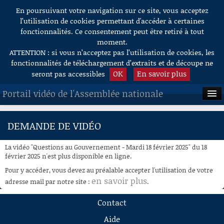
En poursuivant votre navigation sur ce site, vous acceptez
Aller au contenu
l’utilisation de cookies permettant d'accéder à certaines
fonctionnalités. Ce consentement peut être retiré à tout
moment.
ATTENTION : si vous n’acceptez pas l’utilisation de cookies, les
fonctionnalités de téléchargement d’extraits et de découpe ne
OK
En savoir plus
seront pas accessibles
Portail vidéo de l'Assemblée nationale
ACCUEIL
DEMANDE DE VIDÉO
EN DIRECT
La vidéo "Questions au Gouvernement - Mardi 18 février 2025" du 18
À LA DEMANDE
février 2025 n'est plus disponible en ligne.
Pour y accéder, vous devez au préalable accepter l'utilisation de votre
RECHERCHE
en savoir plus
adresse mail par notre site :
.
AIDE À LA DÉCOUPE
Contact
DE VIDÉOS
Aide