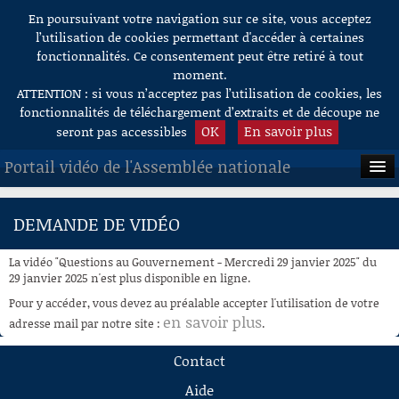
En poursuivant votre navigation sur ce site, vous acceptez
Aller au contenu
l’utilisation de cookies permettant d'accéder à certaines
fonctionnalités. Ce consentement peut être retiré à tout
moment.
ATTENTION : si vous n’acceptez pas l’utilisation de cookies, les
fonctionnalités de téléchargement d’extraits et de découpe ne
OK
En savoir plus
seront pas accessibles
Portail vidéo de l'Assemblée nationale
ACCUEIL
DEMANDE DE VIDÉO
EN DIRECT
La vidéo "Questions au Gouvernement - Mercredi 29 janvier 2025" du
À LA DEMANDE
29 janvier 2025 n'est plus disponible en ligne.
Pour y accéder, vous devez au préalable accepter l'utilisation de votre
RECHERCHE
en savoir plus
adresse mail par notre site :
.
AIDE À LA DÉCOUPE
Contact
DE VIDÉOS
Aide