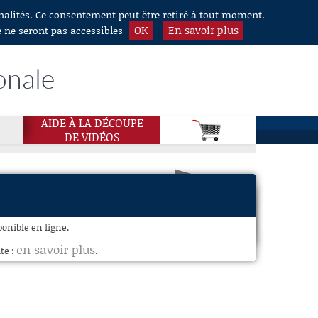
nnalités. Ce consentement peut être retiré à tout moment.
OK
En savoir plus
e ne seront pas accessibles
onale
AIDE À LA DÉCOUPE
DE VIDÉOS
ponible en ligne.
en savoir plus
te :
.