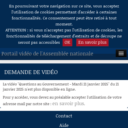
En poursuivant votre navigation sur ce site, vous acceptez
Aller au contenu
l’utilisation de cookies permettant d'accéder à certaines
fonctionnalités. Ce consentement peut être retiré à tout
moment.
ATTENTION : si vous n’acceptez pas l’utilisation de cookies, les
fonctionnalités de téléchargement d’extraits et de découpe ne
OK
En savoir plus
seront pas accessibles
Portail vidéo de l'Assemblée nationale
ACCUEIL
DEMANDE DE VIDÉO
EN DIRECT
La vidéo "Questions au Gouvernement - Mardi 21 janvier 2025" du 21
À LA DEMANDE
janvier 2025 n'est plus disponible en ligne.
Pour y accéder, vous devez au préalable accepter l'utilisation de votre
RECHERCHE
en savoir plus
adresse mail par notre site :
.
AIDE À LA DÉCOUPE
Contact
DE VIDÉOS
Aide