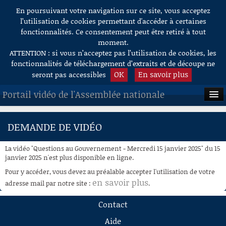
En poursuivant votre navigation sur ce site, vous acceptez
Aller au contenu
l’utilisation de cookies permettant d'accéder à certaines
fonctionnalités. Ce consentement peut être retiré à tout
moment.
ATTENTION : si vous n’acceptez pas l’utilisation de cookies, les
fonctionnalités de téléchargement d’extraits et de découpe ne
OK
En savoir plus
seront pas accessibles
Portail vidéo de l'Assemblée nationale
ACCUEIL
DEMANDE DE VIDÉO
EN DIRECT
La vidéo "Questions au Gouvernement - Mercredi 15 janvier 2025" du 15
À LA DEMANDE
janvier 2025 n'est plus disponible en ligne.
Pour y accéder, vous devez au préalable accepter l'utilisation de votre
RECHERCHE
en savoir plus
adresse mail par notre site :
.
AIDE À LA DÉCOUPE
Contact
DE VIDÉOS
Aide