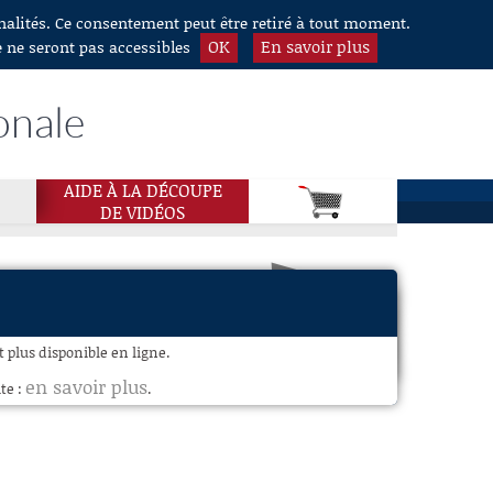
nnalités. Ce consentement peut être retiré à tout moment.
OK
En savoir plus
e ne seront pas accessibles
onale
AIDE À LA DÉCOUPE
DE VIDÉOS
plus disponible en ligne.
en savoir plus
te :
.