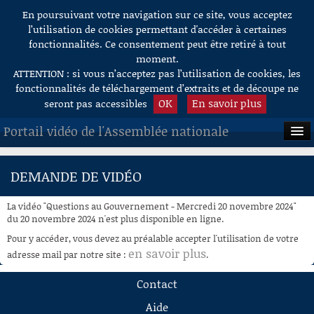
En poursuivant votre navigation sur ce site, vous acceptez
Aller au contenu
l’utilisation de cookies permettant d'accéder à certaines
fonctionnalités. Ce consentement peut être retiré à tout
moment.
ATTENTION : si vous n’acceptez pas l’utilisation de cookies, les
fonctionnalités de téléchargement d’extraits et de découpe ne
OK
En savoir plus
seront pas accessibles
Portail vidéo de l'Assemblée nationale
ACCUEIL
DEMANDE DE VIDÉO
EN DIRECT
La vidéo "Questions au Gouvernement - Mercredi 20 novembre 2024"
À LA DEMANDE
du 20 novembre 2024 n'est plus disponible en ligne.
Pour y accéder, vous devez au préalable accepter l'utilisation de votre
RECHERCHE
en savoir plus
adresse mail par notre site :
.
AIDE À LA DÉCOUPE
Contact
DE VIDÉOS
Aide