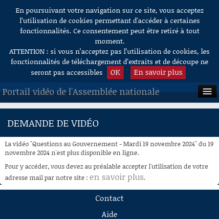
En poursuivant votre navigation sur ce site, vous acceptez
Aller au contenu
l’utilisation de cookies permettant d'accéder à certaines
fonctionnalités. Ce consentement peut être retiré à tout
moment.
ATTENTION : si vous n’acceptez pas l’utilisation de cookies, les
fonctionnalités de téléchargement d’extraits et de découpe ne
OK
En savoir plus
seront pas accessibles
Portail vidéo de l'Assemblée nationale
ACCUEIL
DEMANDE DE VIDÉO
EN DIRECT
La vidéo "Questions au Gouvernement - Mardi 19 novembre 2024" du 19
À LA DEMANDE
novembre 2024 n'est plus disponible en ligne.
Pour y accéder, vous devez au préalable accepter l'utilisation de votre
RECHERCHE
en savoir plus
adresse mail par notre site :
.
AIDE À LA DÉCOUPE
Contact
DE VIDÉOS
Aide