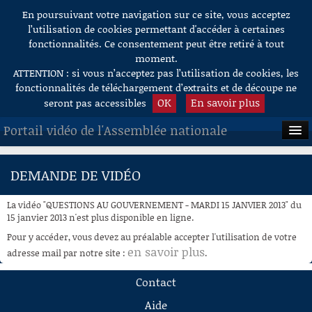
En poursuivant votre navigation sur ce site, vous acceptez
Aller au contenu
l’utilisation de cookies permettant d'accéder à certaines
fonctionnalités. Ce consentement peut être retiré à tout
moment.
ATTENTION : si vous n’acceptez pas l’utilisation de cookies, les
fonctionnalités de téléchargement d’extraits et de découpe ne
OK
En savoir plus
seront pas accessibles
Portail vidéo de l'Assemblée nationale
ACCUEIL
DEMANDE DE VIDÉO
EN DIRECT
La vidéo "QUESTIONS AU GOUVERNEMENT - MARDI 15 JANVIER 2013" du
À LA DEMANDE
15 janvier 2013 n'est plus disponible en ligne.
Pour y accéder, vous devez au préalable accepter l'utilisation de votre
RECHERCHE
en savoir plus
adresse mail par notre site :
.
AIDE À LA DÉCOUPE
Contact
DE VIDÉOS
Aide