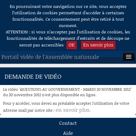
En poursuivant votre navigation sur ce site, vous acceptez
Aller au contenu
l’utilisation de cookies permettant d'accéder à certaines
fonctionnalités. Ce consentement peut être retiré à tout
moment.
ATTENTION : si vous n’acceptez pas l’utilisation de cookies, les
fonctionnalités de téléchargement d’extraits et de découpe ne
OK
En savoir plus
seront pas accessibles
Portail vidéo de l'Assemblée nationale
ACCUEIL
DEMANDE DE VIDÉO
EN DIRECT
La vidéo "QUESTIONS AU GOUVERNEMENT - MARDI 20 NOVEMBRE 2012"
À LA DEMANDE
du 20 novembre 2012 n'est plus disponible en ligne.
Pour y accéder, vous devez au préalable accepter l'utilisation de votre
RECHERCHE
en savoir plus
adresse mail par notre site :
.
AIDE À LA DÉCOUPE
Contact
DE VIDÉOS
Aide