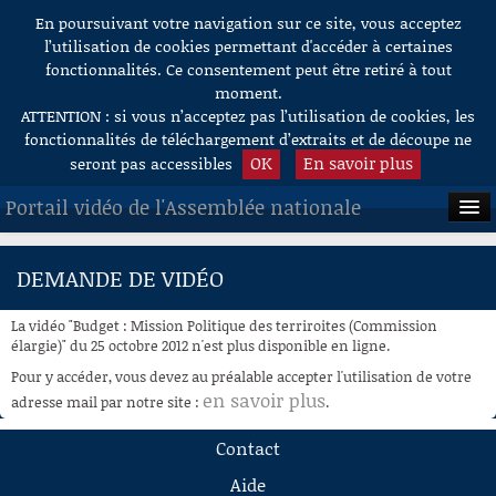
En poursuivant votre navigation sur ce site, vous acceptez
Aller au contenu
l’utilisation de cookies permettant d'accéder à certaines
fonctionnalités. Ce consentement peut être retiré à tout
moment.
ATTENTION : si vous n’acceptez pas l’utilisation de cookies, les
fonctionnalités de téléchargement d’extraits et de découpe ne
OK
En savoir plus
seront pas accessibles
Portail vidéo de l'Assemblée nationale
ACCUEIL
DEMANDE DE VIDÉO
EN DIRECT
La vidéo "Budget : Mission Politique des terriroites (Commission
À LA DEMANDE
élargie)" du 25 octobre 2012 n'est plus disponible en ligne.
Pour y accéder, vous devez au préalable accepter l'utilisation de votre
RECHERCHE
en savoir plus
adresse mail par notre site :
.
AIDE À LA DÉCOUPE
Contact
DE VIDÉOS
Aide