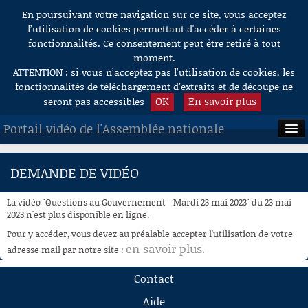
En poursuivant votre navigation sur ce site, vous acceptez
Aller au contenu
l’utilisation de cookies permettant d'accéder à certaines
fonctionnalités. Ce consentement peut être retiré à tout
moment.
ATTENTION : si vous n’acceptez pas l’utilisation de cookies, les
fonctionnalités de téléchargement d’extraits et de découpe ne
OK
En savoir plus
seront pas accessibles
Portail vidéo de l'Assemblée nationale
ACCUEIL
DEMANDE DE VIDÉO
EN DIRECT
La vidéo "Questions au Gouvernement - Mardi 23 mai 2023" du 23 mai
À LA DEMANDE
2023 n'est plus disponible en ligne.
Pour y accéder, vous devez au préalable accepter l'utilisation de votre
RECHERCHE
en savoir plus
adresse mail par notre site :
.
AIDE À LA DÉCOUPE
Contact
DE VIDÉOS
Aide