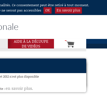
nnalités. Ce consentement peut être retiré à tout moment.
OK
En savoir plus
e ne seront pas accessibles
onale
AIDE À LA DÉCOUPE
DE VIDÉOS
et 2012 n'est plus disponible
en savoir plus
te :
.