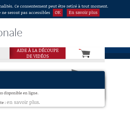
nnalités. Ce consentement peut être retiré à tout moment.
OK
En savoir plus
e ne seront pas accessibles
onale
AIDE À LA DÉCOUPE
DE VIDÉOS
s disponible en ligne.
en savoir plus
te :
.