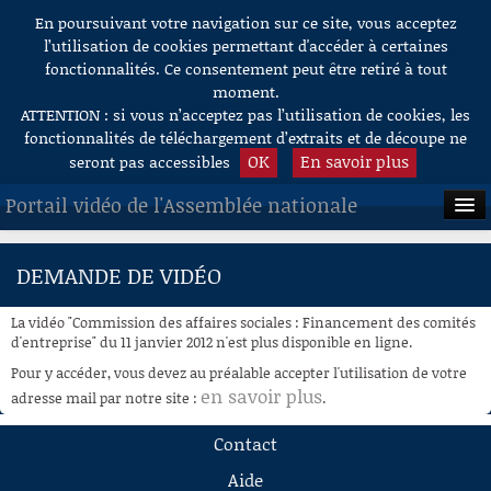
En poursuivant votre navigation sur ce site, vous acceptez
Aller au contenu
l’utilisation de cookies permettant d'accéder à certaines
fonctionnalités. Ce consentement peut être retiré à tout
moment.
ATTENTION : si vous n’acceptez pas l’utilisation de cookies, les
fonctionnalités de téléchargement d’extraits et de découpe ne
OK
En savoir plus
seront pas accessibles
Portail vidéo de l'Assemblée nationale
ACCUEIL
DEMANDE DE VIDÉO
EN DIRECT
La vidéo "Commission des affaires sociales : Financement des comités
À LA DEMANDE
d'entreprise" du 11 janvier 2012 n'est plus disponible en ligne.
Pour y accéder, vous devez au préalable accepter l'utilisation de votre
RECHERCHE
en savoir plus
adresse mail par notre site :
.
AIDE À LA DÉCOUPE
Contact
DE VIDÉOS
Aide