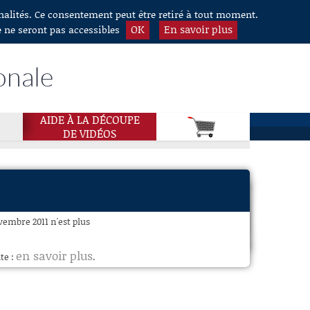
nnalités. Ce consentement peut être retiré à tout moment.
OK
En savoir plus
e ne seront pas accessibles
onale
AIDE À LA DÉCOUPE
DE VIDÉOS
ovembre 2011 n'est plus
en savoir plus
te :
.