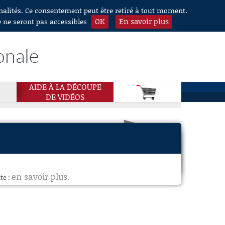
nnalités. Ce consentement peut être retiré à tout moment.
OK
En savoir plus
e ne seront pas accessibles
onale
AIDE À LA DÉCOUPE
DE VIDÉOS
en savoir plus
te :
.