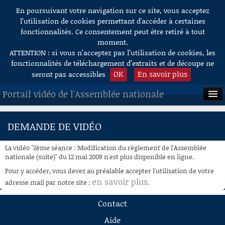
En poursuivant votre navigation sur ce site, vous acceptez
Aller au contenu
l’utilisation de cookies permettant d'accéder à certaines
fonctionnalités. Ce consentement peut être retiré à tout
moment.
ATTENTION : si vous n’acceptez pas l’utilisation de cookies, les
fonctionnalités de téléchargement d’extraits et de découpe ne
OK
En savoir plus
seront pas accessibles
Portail vidéo de l'Assemblée nationale
ACCUEIL
DEMANDE DE VIDÉO
EN DIRECT
La vidéo "2ème séance : Modification du règlement de l'Assemblée
À LA DEMANDE
nationale (suite)" du 12 mai 2009 n'est plus disponible en ligne.
Pour y accéder, vous devez au préalable accepter l'utilisation de votre
RECHERCHE
en savoir plus
adresse mail par notre site :
.
AIDE À LA DÉCOUPE
Contact
DE VIDÉOS
Aide