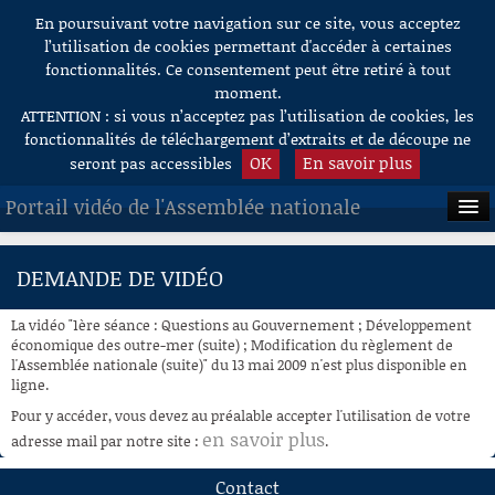
En poursuivant votre navigation sur ce site, vous acceptez
Aller au contenu
l’utilisation de cookies permettant d'accéder à certaines
fonctionnalités. Ce consentement peut être retiré à tout
moment.
ATTENTION : si vous n’acceptez pas l’utilisation de cookies, les
fonctionnalités de téléchargement d’extraits et de découpe ne
OK
En savoir plus
seront pas accessibles
Portail vidéo de l'Assemblée nationale
ACCUEIL
DEMANDE DE VIDÉO
EN DIRECT
La vidéo "1ère séance : Questions au Gouvernement ; Développement
À LA DEMANDE
économique des outre-mer (suite) ; Modification du règlement de
l'Assemblée nationale (suite)" du 13 mai 2009 n'est plus disponible en
ligne.
RECHERCHE
Pour y accéder, vous devez au préalable accepter l'utilisation de votre
AIDE À LA DÉCOUPE
en savoir plus
adresse mail par notre site :
.
DE VIDÉOS
Contact