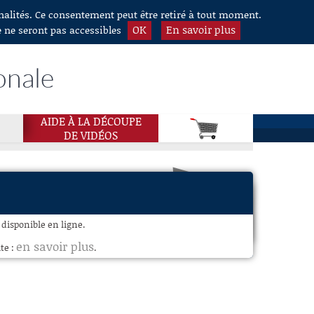
nnalités. Ce consentement peut être retiré à tout moment.
OK
En savoir plus
e ne seront pas accessibles
onale
AIDE À LA DÉCOUPE
DE VIDÉOS
 disponible en ligne.
en savoir plus
te :
.