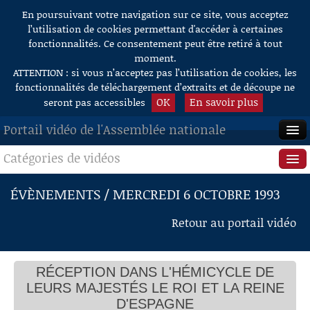
En poursuivant votre navigation sur ce site, vous acceptez
Aller au contenu
l’utilisation de cookies permettant d'accéder à certaines
fonctionnalités. Ce consentement peut être retiré à tout
moment.
ATTENTION : si vous n’acceptez pas l’utilisation de cookies, les
fonctionnalités de téléchargement d’extraits et de découpe ne
OK
En savoir plus
seront pas accessibles
Portail vidéo de l'Assemblée nationale
Catégories de vidéos
ACCUEIL
EN DIRECT
Séance publique
ÉVÈNEMENTS / MERCREDI 6 OCTOBRE 1993
À LA DEMANDE
Questions au Gouvernement
Retour au portail vidéo
RECHERCHE
Commissions
AIDE À LA DÉCOUPE
RÉCEPTION DANS L'HÉMICYCLE DE
Présidence
DE VIDÉOS
LEURS MAJESTÉS LE ROI ET LA REINE
Évènements
D'ESPAGNE