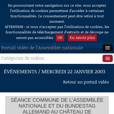
En poursuivant votre navigation sur ce site, vous acceptez
Aller au contenu
l’utilisation de cookies permettant d'accéder à certaines
fonctionnalités. Ce consentement peut être retiré à tout
moment.
ATTENTION : si vous n’acceptez pas l’utilisation de cookies, les
fonctionnalités de téléchargement d’extraits et de découpe ne
OK
En savoir plus
seront pas accessibles
Portail vidéo de l'Assemblée nationale
Catégories de vidéos
ACCUEIL
EN DIRECT
Séance publique
ÉVÈNEMENTS / MERCREDI 22 JANVIER 2003
À LA DEMANDE
Questions au Gouvernement
Retour au portail vidéo
RECHERCHE
Commissions
AIDE À LA DÉCOUPE
SÉANCE COMMUNE DE L'ASSEMBLÉE
Présidence
DE VIDÉOS
NATIONALE ET DU BUNDESTAG
Évènements
ALLEMAND AU CHÂTEAU DE