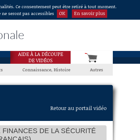
nnalités. Ce consentement peut être retiré à tout moment.
OK
En savoir plus
e ne seront pas accessibles
onale
AIDE À LA DÉCOUPE
DE VIDÉOS
ts
Connaissance, Histoire
Autres
Retour au portail vidéo
 FINANCES DE LA SÉCURITÉ
RANÇAIS)