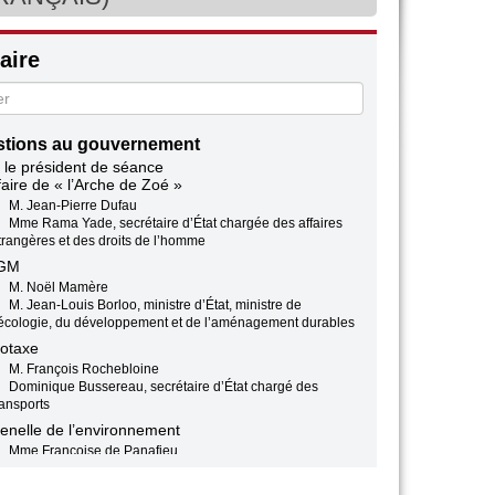
ire
tions au gouvernement
 le président de séance
faire de « l’Arche de Zoé »
M. Jean-Pierre Dufau
Mme Rama Yade, secrétaire d’État chargée des affaires
trangères et des droits de l’homme
GM
M. Noël Mamère
M. Jean-Louis Borloo, ministre d’État, ministre de
’écologie, du développement et de l’aménagement durables
otaxe
M. François Rochebloine
Dominique Bussereau, secrétaire d’État chargé des
ransports
enelle de l’environnement
Mme Françoise de Panafieu
M. Jean-Louis Borloo, ministre d’État, ministre de
’écologie, du développement et de l’aménagement durables