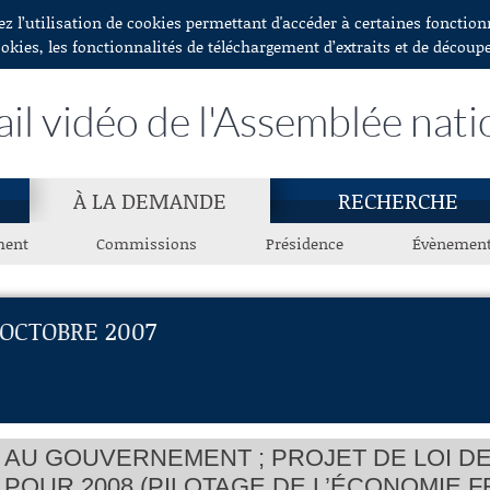
ez l’utilisation de cookies permettant d'accéder à certaines fonctio
ookies, les fonctionnalités de téléchargement d’extraits et de découp
ail vidéo de l'Assemblée nati
À LA DEMANDE
RECHERCHE
ment
Commissions
Présidence
Évènemen
 OCTOBRE 2007
 AU GOUVERNEMENT ; PROJET DE LOI DE
 POUR 2008 (PILOTAGE DE L’ÉCONOMIE F