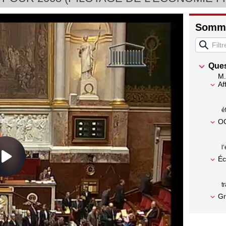
Somma
Ques
M.
Af
é
O
l
Éc
t
Gr
l