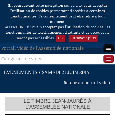
En poursuivant votre navigation sur ce site, vous acceptez
Aller au contenu
l’utilisation de cookies permettant d'accéder à certaines
fonctionnalités. Ce consentement peut être retiré à tout
moment.
ATTENTION : si vous n’acceptez pas l’utilisation de cookies, les
fonctionnalités de téléchargement d’extraits et de découpe ne
OK
En savoir plus
seront pas accessibles
Portail vidéo de l'Assemblée nationale
Catégories de vidéos
ACCUEIL
EN DIRECT
Séance publique
ÉVÈNEMENTS / SAMEDI 21 JUIN 2014
À LA DEMANDE
Questions au Gouvernement
Retour au portail vidéo
RECHERCHE
Commissions
AIDE À LA DÉCOUPE
LE TIMBRE JEAN-JAURÈS À
Présidence
DE VIDÉOS
L'ASSEMBLÉE NATIONALE
Évènements