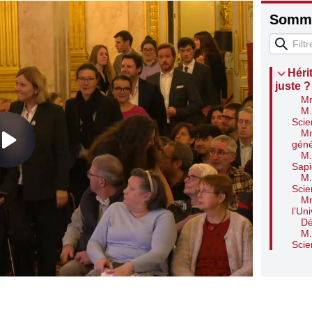
Somma
Héri
juste ?
Mm
M.
Scie
Mm
géné
M.
Sap
M.
Scie
Mm
l’Un
Dé
M.
Scie