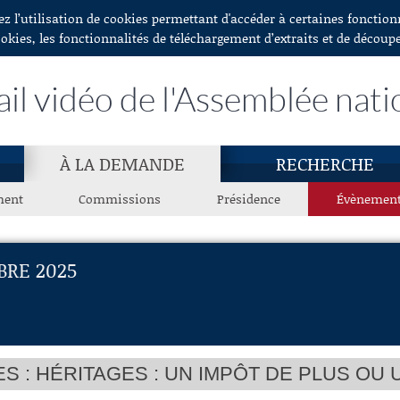
ez l’utilisation de cookies permettant d'accéder à certaines fonctio
ookies, les fonctionnalités de téléchargement d’extraits et de découp
ail vidéo de l'Assemblée nati
À LA DEMANDE
RECHERCHE
ment
Commissions
Présidence
Évènemen
RE 2025
S : HÉRITAGES : UN IMPÔT DE PLUS OU 