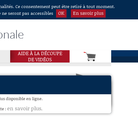
nnalités. Ce consentement peut être retiré à tout moment.
OK
En savoir plus
e ne seront pas accessibles
onale
AIDE À LA DÉCOUPE
DE VIDÉOS
plus disponible en ligne.
en savoir plus
te :
.